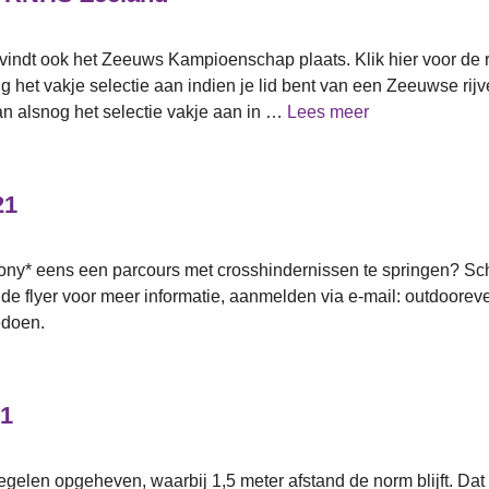
vindt ook het Zeeuws Kampioenschap plaats. Klik hier voor de
g het vakje selectie aan indien je lid bent van een Zeeuwse rij
an alsnog het selectie vakje aan in …
Lees meer
21
y* eens een parcours met crosshindernissen te springen? Schrijf
 de flyer voor meer informatie, aanmelden via e-mail: outdoor
edoen.
21
egelen opgeheven, waarbij 1,5 meter afstand de norm blijft. Da