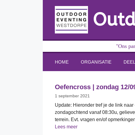
Ga
naar
Outd
de
inhoud
"Ons par
HOME
ORGANISATIE
DEE
Oefencross | zondag 12/09 
1 september 2021
Update: Hieronder tref je de link naar
zondagochtend vanaf 08:30u, gelieve
terrein. Evt. vragen en/of opmerking
Lees meer