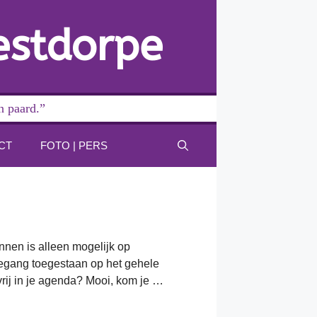
estdorpe
n paard.”
CT
FOTO | PERS
ennen is alleen mogelijk op
oegang toegestaan op het gehele
rij in je agenda? Mooi, kom je …