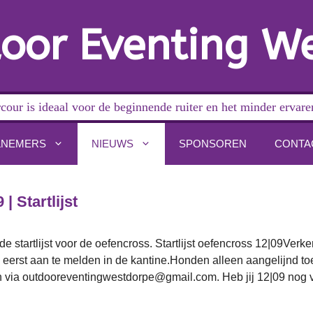
oor Eventing W
cour is ideaal voor de beginnende ruiter en het minder ervare
LNEMERS
NIEUWS
SPONSOREN
CONTA
| Startlijst
 de startlijst voor de oefencross. Startlijst oefencross 12|09Verk
 eerst aan te melden in de kantine.Honden alleen aangelijnd t
en via outdooreventingwestdorpe@gmail.com. Heb jij 12|09 nog v