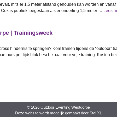
valt, mits er 1,5 meter afstand gehouden kan worden en vanaf
Ook is publiek toegestaan als er onderling 1,5 meter …
Lees m
rpe | Trainingsweek
 cross hindernis te springen? Kom trainen tijdens de “outdoor” t
parcours per tijdsblok beschikbaar voor vrije training. Kosten b
© 2026 Outdoor Eventing Westdorpe
Deze website wordt mogelijk gemaakt door
Stal XL