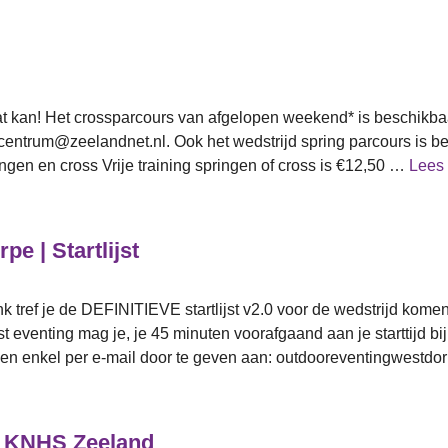
at kan! Het crossparcours van afgelopen weekend* is beschikbaar
centrum@zeelandnet.nl. Ook het wedstrijd spring parcours is be
ingen en cross Vrije training springen of cross is €12,50 …
Lees
e | Startlijst
k tref je de DEFINITIEVE startlijst v2.0 voor de wedstrijd kome
irst eventing mag je, je 45 minuten voorafgaand aan je starttijd b
en enkel per e-mail door te geven aan: outdooreventingwestdo
 KNHS Zeeland