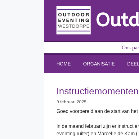
Ga
naar
Outd
de
inhoud
"Ons par
HOME
ORGANISATIE
DEE
Instructiemomenten 
9 februari 2025
Goed voorbereid aan de start van he
In de maand februari zijn er instru
eventing ruiter) en Marcelle de Kam 