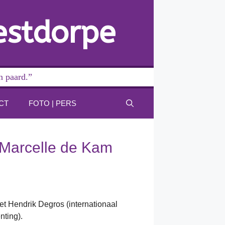
estdorpe
n paard.”
CT
FOTO | PERS
 Marcelle de Kam
t Hendrik Degros (internationaal
nting).